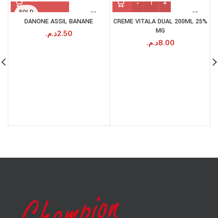
SOLD
OUT
DANONE ASSIL BANANE
CREME VITALA DUAL 200ML 25%
MG
د.م.
2.50
د.م.
8.00