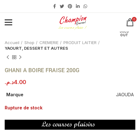
0
Click to enlarge
SOLD
OUT
Accueil
Shop
CREMERIE
PRODUIT LAITIER
YAOURT, DESSERT ET AUTRES
GHANI A BOIRE FRAISE 200G
د.م.
4.00
Marque
JAOUDA
Rupture de stock