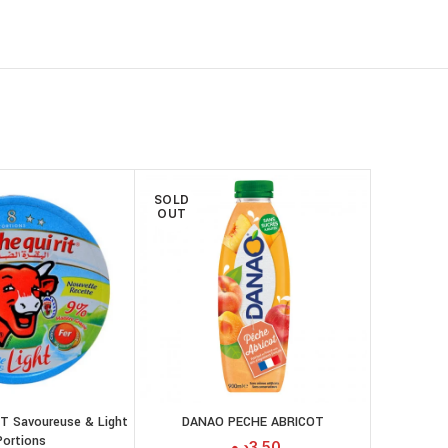
SOLD
OUT
YoPR
T Savoureuse & Light
DANAO PECHE ABRICOT
LIRE LA SUITE
AJOUTER AU
Portions
PANIER
د.م.
3.50