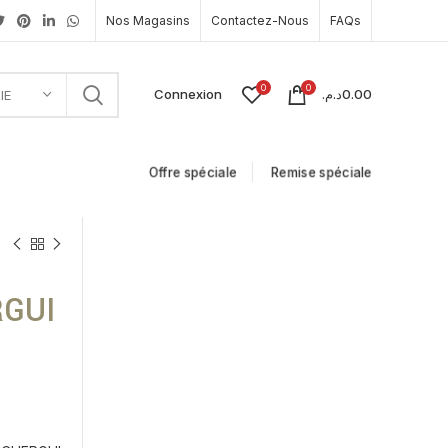
Nos Magasins
Contactez-Nous
FAQs
0
0
Connexion
د.م.
0.00
IE
Offre spéciale
Remise spéciale
RGUI