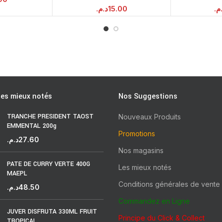
د.م.
15.00
.م
les mieux notés
Nos Suggestions
TRANCHE PRESIDENT TAOST
Nouveaux Produits
EMMENTAL 200g
Promotions
د.م.
27.60
Nos magasins
PATE DE CURRY VERTE 400G
Les mieux notés
MAEPL
Conditions générales de vente
د.م.
48.50
Commandez en Ligne
JUVER DISFRUTA 330ML FRUIT
Principe du Click & Collect
TROPICAL