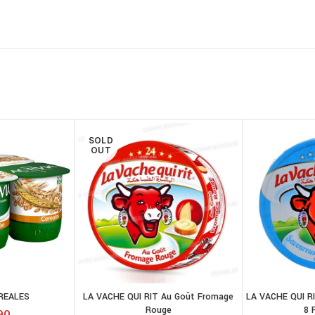
SOLD
OUT
EREALES
LA VACHE QUI RIT Au Goût Fromage
LA VACHE QUI RI
LIRE LA SUITE
JOUTER AU
Rouge
8 
PANIER
90