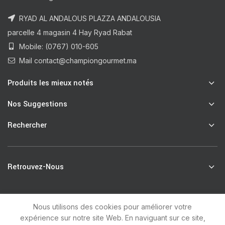
RYAD AL ANDALOUS PLAZZA ANDALOUSIA
parcelle 4 magasin 4 Hay Ryad Rabat
Mobile: (0767) 010-605
Mail contact@championgourmet.ma
Produits les mieux notés
Nos Suggestions
Rechercher
Retrouvez-Nous
Nous utilisons des cookies pour améliorer votre
R
Champion Gourmet
2021 by
unsoft
.
expérience sur notre site Web. En naviguant sur ce site,