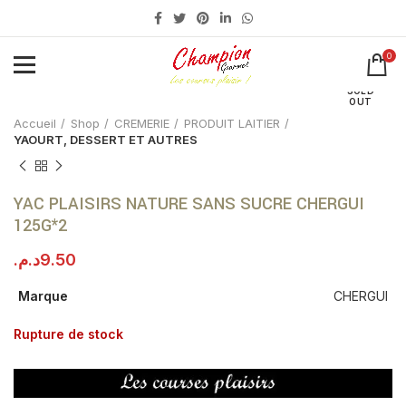
0
Click to enlarge
SOLD
OUT
Accueil
Shop
CREMERIE
PRODUIT LAITIER
YAOURT, DESSERT ET AUTRES
YAC PLAISIRS NATURE SANS SUCRE CHERGUI
125G*2
د.م.
9.50
Marque
CHERGUI
Rupture de stock