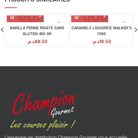
BARILLA PENNE RIGATE SANS
CARAMELS LIQUORICE WALKER’S
GLUTEN 400 GR
105G
د.م.
48.50
د.م.
16.50
L’enseigne de distribution Champion Gourmet vous accueille