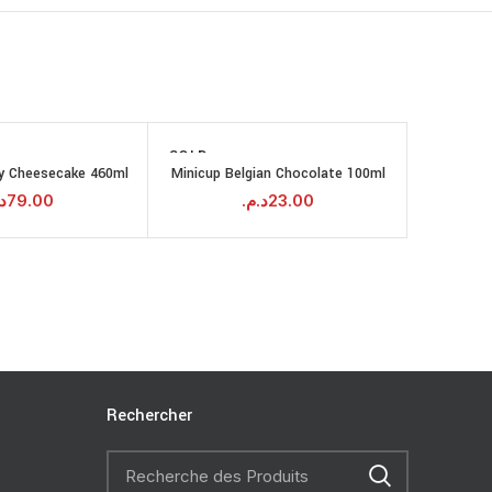
SOLD
OUT
ry Cheesecake 460ml
Minicup Belgian Chocolate 100ml
CORNETT
LIRE LA SUITE
AJOUTER AU
PANIER
.
79.00
د.م.
23.00
Rechercher