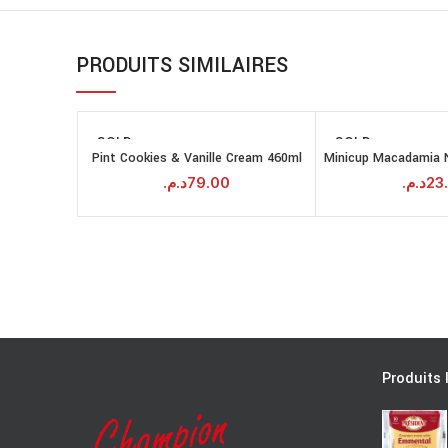
PRODUITS SIMILAIRES
SOLD
SOLD
OUT
OUT
Pint Cookies & Vanille Cream 460ml
Minicup Macadamia N
LIRE LA SUITE
LI
د.م.
79.00
د.م.
23
Produits 