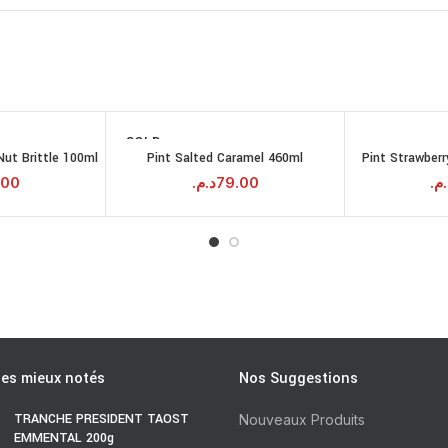
SOLD
OUT
ut Brittle 100ml
Pint Salted Caramel 460ml
Pint Strawber
RE LA SUITE
LIRE LA SUITE
.00
د.م.
79.00
د.م
les mieux notés
Nos Suggestions
TRANCHE PRESIDENT TAOST
Nouveaux Produits
EMMENTAL 200g