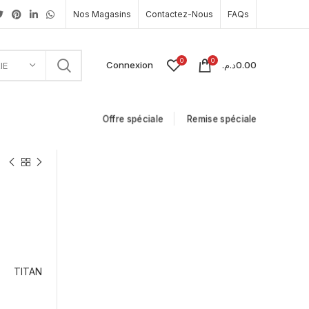
Nos Magasins
Contactez-Nous
FAQs
0
0
Connexion
د.م.
0.00
IE
Offre spéciale
Remise spéciale
TITAN